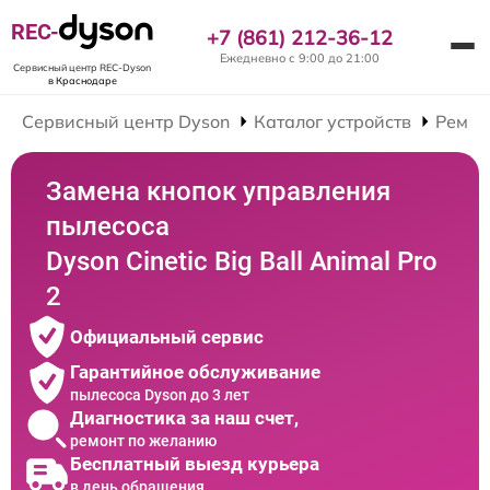
REC-
+7 (861) 212-36-12
Ежедневно с 9:00 до 21:00
Сервисный центр REC-Dyson
в Краснодаре
Сервисный центр Dyson
Каталог устройств
Ремон
Замена кнопок управления
пылесоса
Dyson Cinetic Big Ball Animal Pro
2
Официальный сервис
Гарантийное обслуживание
пылесоса Dyson до 3 лет
Диагностика за наш счет,
ремонт по желанию
Бесплатный выезд курьера
в день обращения