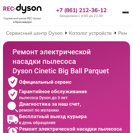
REC-
+7 (861) 212-36-12
Ежедневно с 9:00 до 21:00
Сервисный центр REC-Dyson
в Краснодаре
Сервисный центр Dyson
Каталог устройств
Ремон
Ремонт электрической
насадки пылесоса
Dyson Cinetic Big Ball Parquet
Официальный сервис
Гарантийное обслуживание
пылесоса Dyson до 3 лет
Диагностика за наш счет,
ремонт по желанию
Бесплатный выезд курьера
в день обращения
Ремонт электрической насадки пылесоса