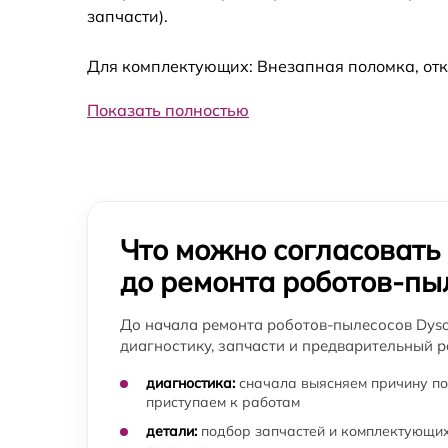
Профилактическая чистка робота-пылесос
запчасти).
Dyson
Для комплектующих: Внезапная поломка, отк
Настройка робота-пылесоса Dyson
Показать полностью
Замена комплекта щеток робота-пылесоса
Dyson
Восстановление колеса робота-пылесоса
Dyson
Ремонт дистанционного управления робота
Что можно согласовать
пылесоса Dyson
до ремонта роботов-пы
Ремонт водяной помпы робота-пылесоса
Dyson
До начала ремонта роботов-пылесосов Dys
Проверка подлинности устройства робота-
диагностику, запчасти и предварительный р
пылесоса Dyson
диагностика:
сначала выясняем причину по
приступаем к работам
Модернизация робота-пылесоса Dyson
детали:
подбор запчастей и комплектующих