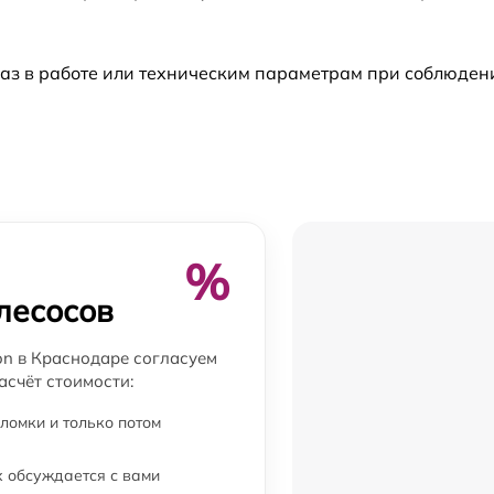
а
от 60 мин
аз в работе или техническим параметрам при соблюден
от 30 мин
от 60 мин
от 60 мин
-
от 240 мин
%
лесосов
от 60 мин
on в Краснодаре согласуем
асчёт стоимости:
от 30 мин
ломки и только потом
от 30 мин
 обсуждается с вами