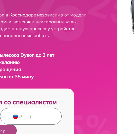
on в Краснодаре независимо от модели
ломки, заменяем неисправные узлы,
одим полную проверку устройства
а выполненные работы.
ылесоса Dyson до 3 лет
 желанию
бращения
son от 35 минут
я со специалистом
вку