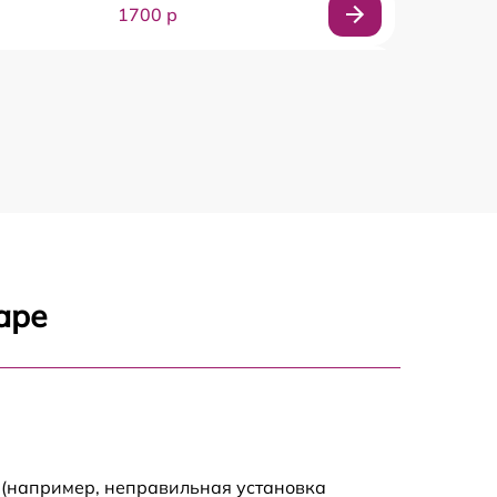
1700 р
300 р
1250 р
850 р
350 р
аре
600 р
1650 р
500 р
 (например, неправильная установка