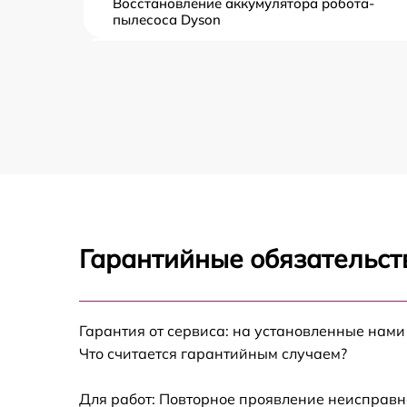
Восстановление аккумулятора робота-
пылесоса Dyson
Комплексная чистка робота-пылесоса Dyso
Замена датчиков управления, высоты,
движения робота-пылесоса Dyson
Обновление ПО робота-пылесоса Dyson
Замена аккумулятора робота-пылесоса
Dyson
Гарантийные обязательст
Ремонт цепи питания робота-пылесоса
Dyson
Прошивка робота-пылесоса Dyson
Гарантия от сервиса: на установленные нами
Что считается гарантийным случаем?
Замена материнской платы робота-
пылесоса Dyson
Для работ: Повторное проявление неисправн