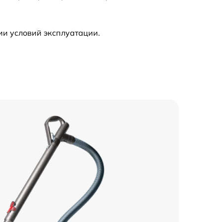
650 р
ии условий эксплуатации.
400 р
400 р
1000 р
800 р
1200 р
300 р
1800 р