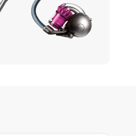
200 р
200 р
1400 р
300 р
2000 р
1400 р
1500 р
750 р