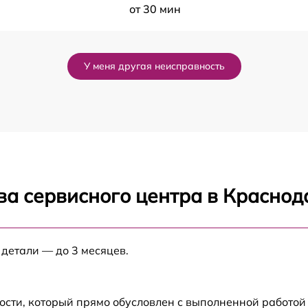
от 30 мин
n
от 240 мин
У меня другая неисправность
от 30 мин
от 30 мин
от 60 мин
ва сервисного центра в Краснод
от 60 мин
от 2 мин
 детали — до 3 месяцев.
от 60 мин
ости, который прямо обусловлен с выполненной работой