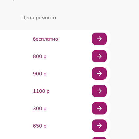
Цена ремонта
бесплатно
800 р
900 р
1100 р
300 р
650 р