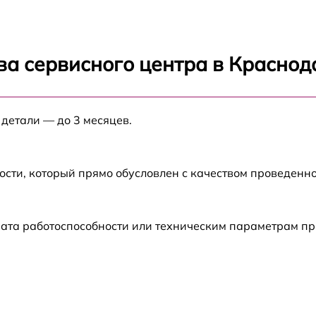
от 30 мин
от 30 мин
ва сервисного центра в Краснод
от 60 мин
 детали — до 3 месяцев.
от 60 мин
от 2 мин
ости, который прямо обусловлен с качеством проведенн
от 60 мин
рата работоспособности или техническим параметрам п
от 60 мин
от 30 мин