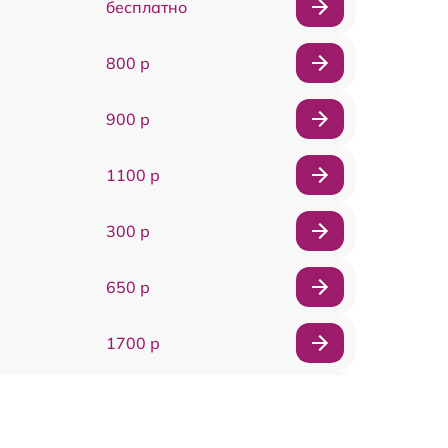
бесплатно
800 р
900 р
1100 р
300 р
650 р
1700 р
300 р