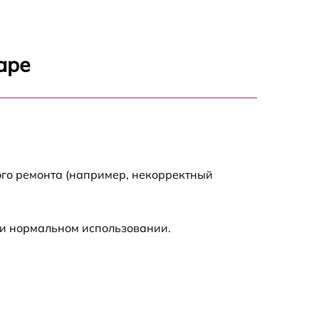
1250 р
850 р
аре
350 р
600 р
1650 р
ого ремонта (например, некорректный
500 р
ри нормальном использовании.
650 р
400 р