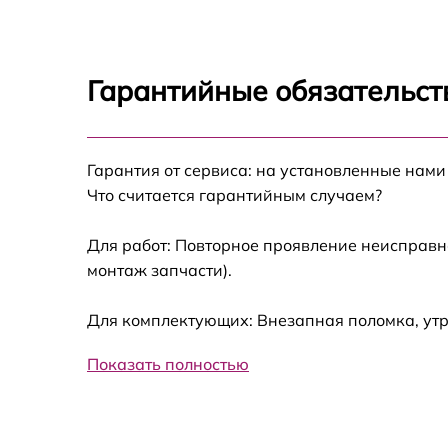
движения Dyson 360 Eye
Обновление ПО Dyson 360 Eye
Гарантийные обязательст
Замена аккумулятора Dyson 360 Eye
Гарантия от сервиса: на установленные нами
Ремонт цепи питания Dyson 360 Eye
Что считается гарантийным случаем?
Прошивка Dyson 360 Eye
Для работ: Повторное проявление неисправн
монтаж запчасти).
Замена материнской платы Dyson 360 Eye
Для комплектующих: Внезапная поломка, ут
Профилактическая чистка Dyson 360 Eye
Показать полностью
Настройка Dyson 360 Eye