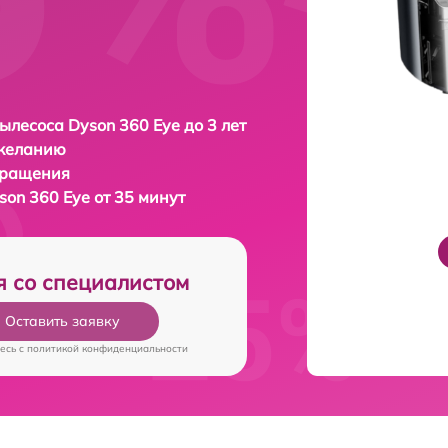
ылесоса Dyson 360 Eye до 3 лет
 желанию
бращения
on 360 Eye от 35 минут
я со специалистом
Оставить заявку
есь c
политикой конфиденциальности