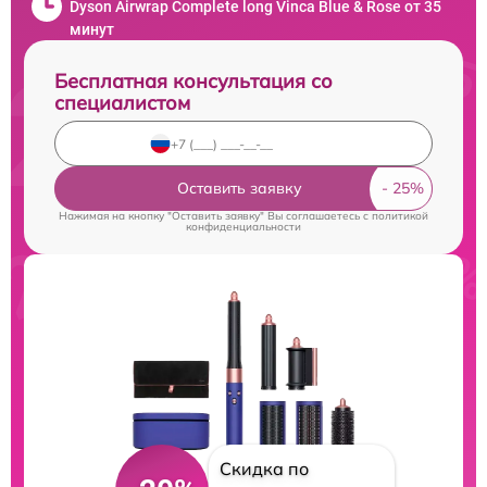
Dyson Airwrap Complete long Vinca Blue & Rose от 35
минут
Бесплатная консультация со
специалистом
Оставить заявку
Нажимая на кнопку "Оставить заявку" Вы соглашаетесь c
политикой
конфиденциальности
Скидка по